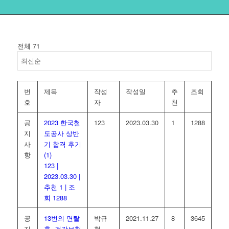
전체 71
번
제목
작성
작성일
추
조회
호
자
천
공
2023 한국철
123
2023.03.30
1
1288
지
도공사 상반
사
기 합격 후기
항
(1)
123
|
2023.03.30
|
추천 1
|
조
회 1288
공
13번의 면탈
박규
2021.11.27
8
3645
지
후, 건강보험
현