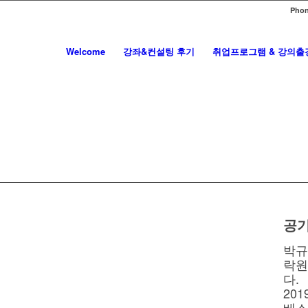
Phon
 취업경쟁
Welcome
강좌&컨설팅 후기
취업프로그램 & 강의출
기업 취업경쟁
 인사담당 차장 출신 박규현
 성공과 함께 합니다.
공기
박규
락원
다.
20
베스