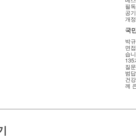
필독
공기
개정
국
박규
면접
습니
13
질문
범답
건강
께 
기