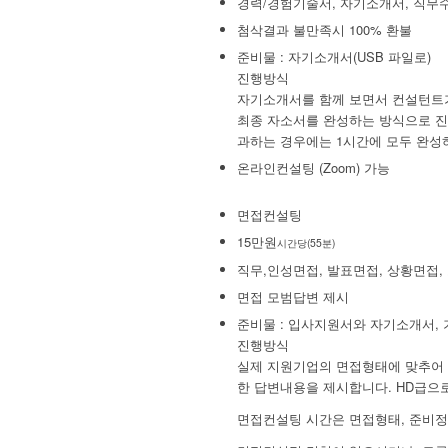
경력/경험기술서, 자기소개서, 직무
첨삭결과 불만족시 100% 환불
준비물 : 자기소개서(USB 파일로)
진행방식
자기소개서를 함께 보면서 컨설턴트가
최종 자소서를 완성하는 방식으로 진
과하는 경우에는 1시간에 모두 완성
온라인컨설팅 (Zoom) 가능
면접컨설팅
15만원
시간당(55분)
직무,인성면접, 발표면접, 상황면접,
면접 모범답변 제시
준비물 : 입사지원서와 자기소개서,
진행방식
실제 지원기업의 면접형태에 맞추어 
한 답변내용을 제시합니다. HD급으
면접컨설팅 시간은 면접형태, 준비정