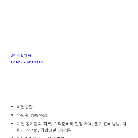
이전
다음
1
2
3
4
5
6
7
8
9
10
11
12
취업상담
15만원
시간당(55분)
지원 공기업과 직무, 스펙준비와 일정 계획, 필기 준비방법, 지
원서 작성법, 취업고민 상담 등