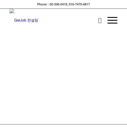
Phone : 02-336-0419, 010-7475-6817
치열한 공기업 취업경쟁
점점 치열해지는 공기업 취업경쟁
공기업 19년 경력의 인사담당 차
장 출신 박규현쌤이
여러분의 공기업 취업 성공과 함께
합니다.