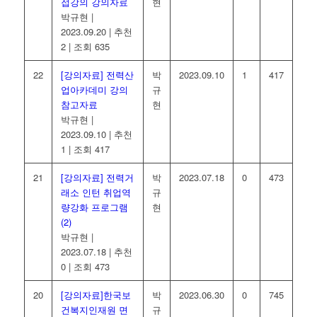
접강의 강의자료
현
박규현
|
2023.09.20
|
추천
2
|
조회 635
22
[강의자료] 전력산
박
2023.09.10
1
417
업아카데미 강의
규
참고자료
현
박규현
|
2023.09.10
|
추천
1
|
조회 417
21
[강의자료] 전력거
박
2023.07.18
0
473
래소 인턴 취업역
규
량강화 프로그램
현
(2)
박규현
|
2023.07.18
|
추천
0
|
조회 473
20
[강의자료]한국보
박
2023.06.30
0
745
건복지인재원 면
규