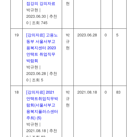
접강의 강의자료
현
박규현
|
2023.06.30
|
추천
0
|
조회 745
19
[강의자료] 고용노
박
2023.06.28
0
5
동부 서울서부고
규
용복지센터 2023
현
언택트 취업직무
박람회
박규현
|
2023.06.28
|
추천
0
|
조회 5
18
[강의자료] 2021
박
2021.08.18
0
83
언택트취업직무박
규
람회(서울서부고
현
용복지플러스센터
주최)
(5)
박규현
|
2021.08.18
|
추천
0
|
조회 83