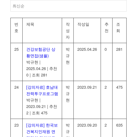
번
제목
작
작성일
추
조
호
성
천
회
자
25
건강보험공단 상
박
2025.04.26
0
281
황면접(샘플)
규
박규현
|
현
2025.04.26
|
추천
0
|
조회 281
24
[강의자료] 호남대
박
2023.09.21
2
475
전력투구프로그램
규
박규현
|
현
2023.09.21
|
추천
2
|
조회 475
23
[강의자료] 한국보
박
2023.09.20
2
635
건복지인재원 면
규