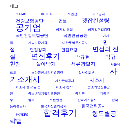
태그
KOGAS
KOTRA
PT면접
가스공사
겟잡컨설팅
건강보험공단
건보
공기업
공기업 면접
공기업취업강좌
국민건강보험공단
국민연금공단
기계
면
직
기술보증기금
대한무역투자공사
면접의 진
접
면접강좌
면접요령
면접후기
실
박규
박규현
현쌤
살아남기
서류광탈자
서울메
자
트로
소상공인시장진흥공단
입사후포부
기소개서
자소서
자산관리공사
자소서 잘 쓰는 법
자소서 첨삭
중소기업진흥공
단
중소벤처기업진흥공단
중진공
지원본
부
캠코
토론면접
한국가스공사
한국
한국전력공사
농어촌공사
한국자산관리공사
합격후기
항목별공
한전KPS
략법