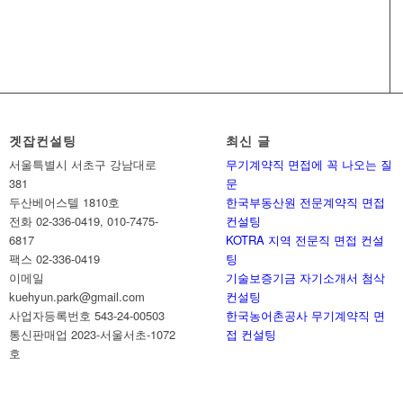
겟잡컨설팅
최신 글
서울특별시 서초구 강남대로
무기계약직 면접에 꼭 나오는 질
381
문
두산베어스텔 1810호
한국부동산원 전문계약직 면접
전화 02-336-0419, 010-7475-
컨설팅
6817
KOTRA 지역 전문직 면접 컨설
팩스 02-336-0419
팅
이메일
기술보증기금 자기소개서 첨삭
kuehyun.park@gmail.com
컨설팅
사업자등록번호 543-24-00503
한국농어촌공사 무기계약직 면
통신판매업 2023-서울서초-1072
접 컨설팅
호