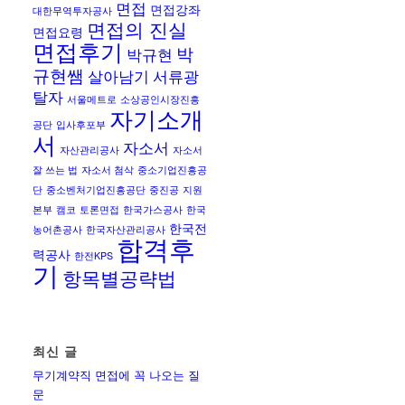
면접
면접강좌
대한무역투자공사
면접의 진실
면접요령
면접후기
박
박규현
규현쌤
살아남기
서류광
탈자
서울메트로
소상공인시장진흥
자기소개
공단
입사후포부
서
자소서
자산관리공사
자소서
잘 쓰는 법
자소서 첨삭
중소기업진흥공
단
중소벤처기업진흥공단
중진공
지원
본부
캠코
토론면접
한국가스공사
한국
한국전
농어촌공사
한국자산관리공사
합격후
력공사
한전KPS
기
항목별공략법
최신 글
무기계약직 면접에 꼭 나오는 질
문