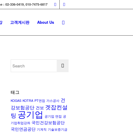
e : 02-336-0419, 010-7475-6817
강
고객게시판
About Us
태그
건
KOGAS
KOTRA
PT면접
가스공사
겟잡컨설
강보험공단
건보
공기업
팅
공기업 면접
공
국민건강보험공단
기업취업강좌
국민연금공단
기계직
기술보증기금