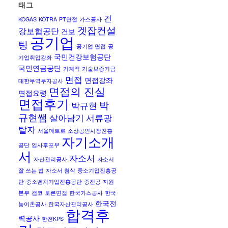
태그
건
KOGAS
KOTRA
PT면접
가스공사
겟잡컨설
강보험공단
건보
공기업
팅
공기업 면접
공
국민건강보험공단
기업취업강좌
국민연금공단
기계직
기술보증기금
면접
면접강좌
대한무역투자공사
면접의 진실
면접요령
면접후기
박
박규현
규현쌤
살아남기
서류광
탈자
서울메트로
소상공인시장진흥
자기소개
공단
입사후포부
서
자소서
자산관리공사
자소서
잘 쓰는 법
자소서 첨삭
중소기업진흥공
단
중소벤처기업진흥공단
중진공
지원
본부
캠코
토론면접
한국가스공사
한국
한국전
농어촌공사
한국자산관리공사
합격후
력공사
한전KPS