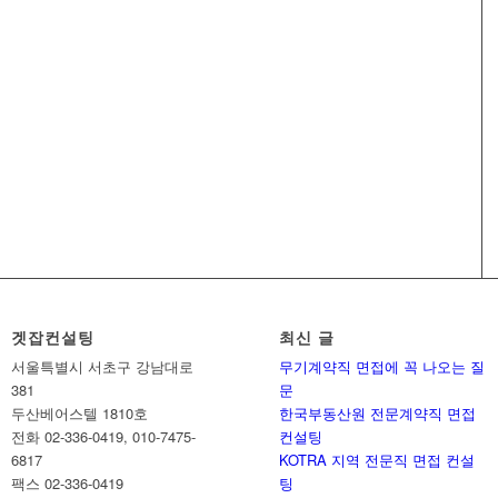
겟잡컨설팅
최신 글
서울특별시 서초구 강남대로
무기계약직 면접에 꼭 나오는 질
381
문
두산베어스텔 1810호
한국부동산원 전문계약직 면접
전화 02-336-0419, 010-7475-
컨설팅
6817
KOTRA 지역 전문직 면접 컨설
팩스 02-336-0419
팅