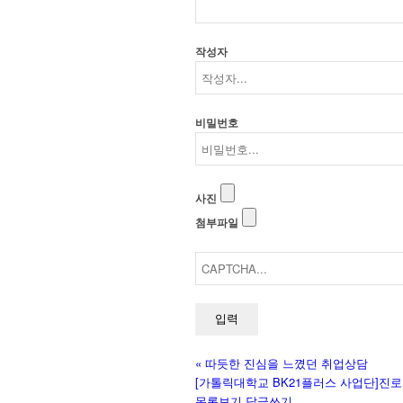
작성자
비밀번호
사진
첨부파일
«
따듯한 진심을 느꼈던 취업상담
[가톨릭대학교 BK21플러스 사업단]진
목록보기
답글쓰기