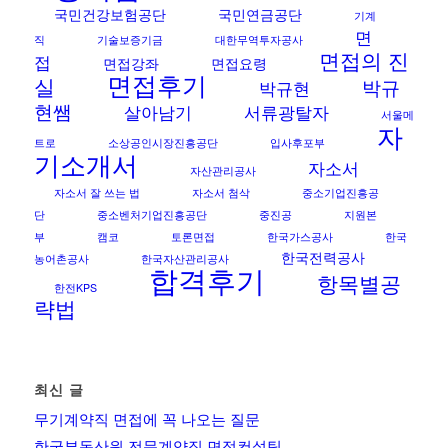
국민건강보험공단
국민연금공단
기계
면
직
기술보증기금
대한무역투자공사
면접의 진
접
면접강좌
면접요령
면접후기
실
박규
박규현
현쌤
살아남기
서류광탈자
서울메
자
트로
소상공인시장진흥공단
입사후포부
기소개서
자소서
자산관리공사
자소서 잘 쓰는 법
자소서 첨삭
중소기업진흥공
단
중소벤처기업진흥공단
중진공
지원본
부
캠코
토론면접
한국가스공사
한국
한국전력공사
농어촌공사
한국자산관리공사
합격후기
항목별공
한전KPS
략법
최신 글
무기계약직 면접에 꼭 나오는 질문
한국부동산원 전문계약직 면접컨설팅