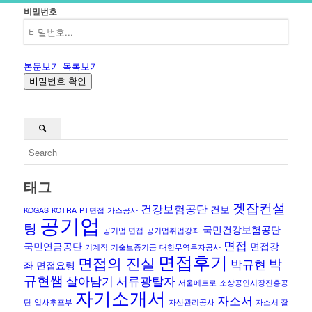
비밀번호
본문보기
목록보기
비밀번호 확인
태그
겟잡컨설
건강보험공단
건보
KOGAS
KOTRA
PT면접
가스공사
공기업
팅
국민건강보험공단
공기업 면접
공기업취업강좌
면접
국민연금공단
면접강
기계직
기술보증기금
대한무역투자공사
면접후기
면접의 진실
박
박규현
좌
면접요령
규현쌤
살아남기
서류광탈자
서울메트로
소상공인시장진흥공
자기소개서
자소서
단
입사후포부
자산관리공사
자소서 잘