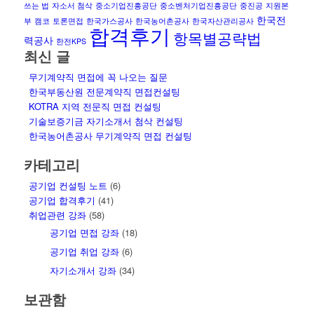
쓰는 법
자소서 첨삭
중소기업진흥공단
중소벤처기업진흥공단
중진공
지원본
한국전
부
캠코
토론면접
한국가스공사
한국농어촌공사
한국자산관리공사
합격후기
항목별공략법
력공사
한전KPS
최신 글
무기계약직 면접에 꼭 나오는 질문
한국부동산원 전문계약직 면접컨설팅
KOTRA 지역 전문직 면접 컨설팅
기술보증기금 자기소개서 첨삭 컨설팅
한국농어촌공사 무기계약직 면접 컨설팅
카테고리
공기업 컨설팅 노트
(6)
공기업 합격후기
(41)
취업관련 강좌
(58)
공기업 면접 강좌
(18)
공기업 취업 강좌
(6)
자기소개서 강좌
(34)
보관함