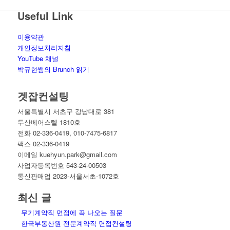
Useful Link
이용약관
개인정보처리지침
YouTube 채널
박규현쌤의 Brunch 읽기
겟잡컨설팅
서울특별시 서초구 강남대로 381
두산베어스텔 1810호
전화 02-336-0419, 010-7475-6817
팩스 02-336-0419
이메일 kuehyun.park@gmail.com
사업자등록번호 543-24-00503
통신판매업 2023-서울서초-1072호
최신 글
무기계약직 면접에 꼭 나오는 질문
한국부동산원 전문계약직 면접컨설팅