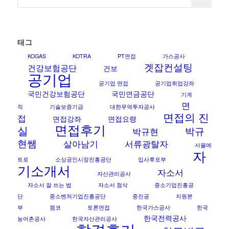
태그
KOGAS
KOTRA
PT면접
가스공사
겟잡컨설팅
건강보험공단
건보
공기업
공기업 면접
공기업취업강좌
국민건강보험공단
국민연금공단
기계
면
직
기술보증기금
대한무역투자공사
면접의 진
접
면접강좌
면접요령
면접후기
실
박규
박규현
현쌤
살아남기
서류광탈자
서울메
자
트로
소상공인시장진흥공단
입사후포부
기소개서
자소서
자산관리공사
자소서 잘 쓰는 법
자소서 첨삭
중소기업진흥공
단
중소벤처기업진흥공단
중진공
지원본
부
캠코
토론면접
한국가스공사
한국
한국전력공사
농어촌공사
한국자산관리공사