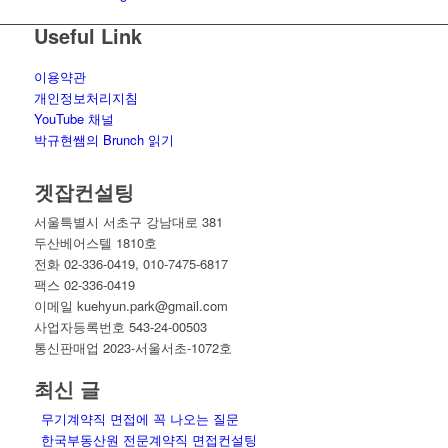
Useful Link
이용약관
개인정보처리지침
YouTube 채널
박규현쌤의 Brunch 읽기
겟잡컨설팅
서울특별시 서초구 강남대로 381
두산베어스텔 1810호
전화 02-336-0419, 010-7475-6817
팩스 02-336-0419
이메일 kuehyun.park@gmail.com
사업자등록번호 543-24-00503
통신판매업 2023-서울서초-1072호
최신 글
무기계약직 면접에 꼭 나오는 질문
한국부동산원 전문계약직 면접컨설팅