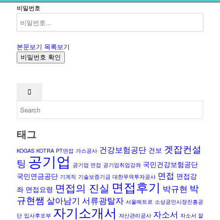
비밀번호
본문보기
목록보기
비밀번호 확인
태그
겟잡컨설
건강보험공단
건보
KOGAS
KOTRA
PT면접
가스공사
공기업
팅
국민건강보험공단
공기업 면접
공기업취업강좌
면접
국민연금공단
면접강
기계직
기술보증기금
대한무역투자공사
면접후기
면접의 진실
박
박규현
좌
면접요령
규현쌤
살아남기
서류광탈자
서울메트로
소상공인시장진흥공
자기소개서
자소서
단
입사후포부
자산관리공사
자소서 잘