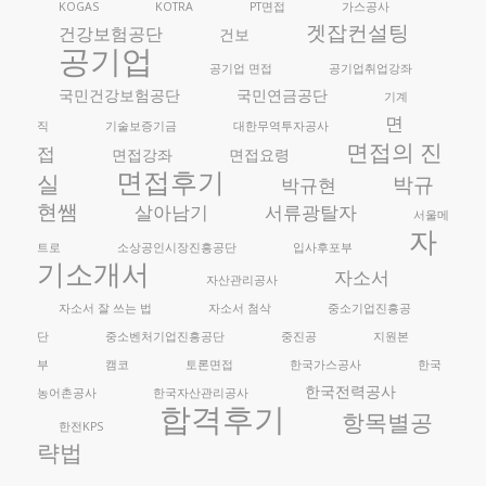
KOGAS
KOTRA
PT면접
가스공사
겟잡컨설팅
건강보험공단
건보
공기업
공기업 면접
공기업취업강좌
국민건강보험공단
국민연금공단
기계
면
직
기술보증기금
대한무역투자공사
면접의 진
접
면접강좌
면접요령
면접후기
실
박규
박규현
현쌤
살아남기
서류광탈자
서울메
자
트로
소상공인시장진흥공단
입사후포부
기소개서
자소서
자산관리공사
자소서 잘 쓰는 법
자소서 첨삭
중소기업진흥공
단
중소벤처기업진흥공단
중진공
지원본
부
캠코
토론면접
한국가스공사
한국
한국전력공사
농어촌공사
한국자산관리공사
합격후기
항목별공
한전KPS
략법