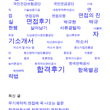
국민건강보험공단
국민연금공단
기계
면
직
기술보증기금
대한무역투자공사
면접의 진
접
면접강좌
면접요령
면접후기
실
박규
박규현
현쌤
살아남기
서류광탈자
서울메
자
트로
소상공인시장진흥공단
입사후포부
기소개서
자소서
자산관리공사
자소서 잘 쓰는 법
자소서 첨삭
중소기업진흥공
단
중소벤처기업진흥공단
중진공
지원본
부
캠코
토론면접
한국가스공사
한국
한국전력공사
농어촌공사
한국자산관리공사
합격후기
항목별공
한전KPS
략법
최신 글
무기계약직 면접에 꼭 나오는 질문
한국부동산원 전문계약직 면접컨설팅