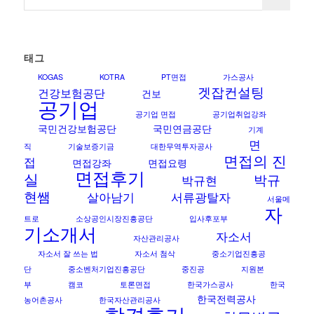
태그
KOGAS
KOTRA
PT면접
가스공사
겟잡컨설팅
건강보험공단
건보
공기업
공기업 면접
공기업취업강좌
국민건강보험공단
국민연금공단
기계
면
직
기술보증기금
대한무역투자공사
면접의 진
접
면접강좌
면접요령
면접후기
실
박규
박규현
현쌤
살아남기
서류광탈자
서울메
자
트로
소상공인시장진흥공단
입사후포부
기소개서
자소서
자산관리공사
자소서 잘 쓰는 법
자소서 첨삭
중소기업진흥공
단
중소벤처기업진흥공단
중진공
지원본
부
캠코
토론면접
한국가스공사
한국
한국전력공사
농어촌공사
한국자산관리공사